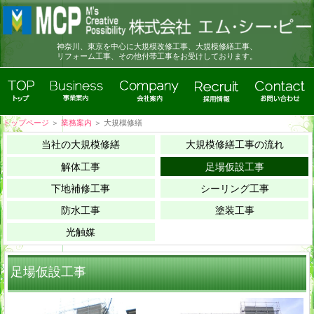
神奈川、東京を中心に大規模改修工事、大規模修繕工事、
リフォーム工事、その他付帯工事をお受けしております。
トップページ
＞
業務案内
＞
大規模修繕
当社の大規模修繕
大規模修繕工事の流れ
解体工事
足場仮設工事
下地補修工事
シーリング工事
防水工事
塗装工事
光触媒
足場仮設工事