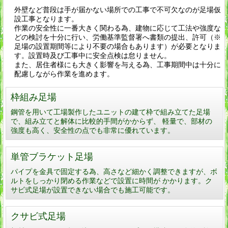
外壁など普段は手が届かない場所での工事で不可欠なのが足場仮
設工事となります。
作業の安全性に一番大きく関わる為、建物に応じて工法や強度な
どの検討を十分に行い、労働基準監督署へ書類の提出、許可（※
足場の設置期間等により不要の場合もあります）が必要となりま
す。設置時及び工事中に安全点検は怠りません。
また、居住者様にも大きく影響を与える為、工事期間中は十分に
配慮しながら作業を進めます。
枠組み足場
鋼管を用いて工場製作したユニットの建て枠で組み立てた足場
で、組み立てと解体に比較的手間がかからず、 軽量で、部材の
強度も高く、安全性の点でも非常に優れています。
単管ブラケット足場
パイプを金具で固定する為、高さなど細かく調整できますが、ボ
ルトをしっかり閉める作業などで設置に時間が かかります。ク
サビ式足場が設置できない場合でも施工可能です。
クサビ式足場